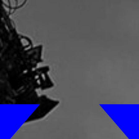
ADHÉSION
RELATIONS 
Être membre
Assurance 
Permissionnaires
Ententes co
Contributions et déductions
Grilles tari
salariales
moyennes s
Formulaire 
anonyme
Formulaire
VO