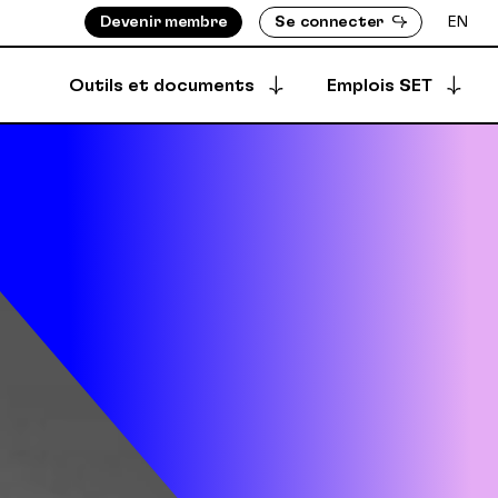
Devenir membre
Se connecter
EN
Outils et documents
Emplois SET
Postuler à une offre
S ASSIGNÉ-E-S
BOTTIN DES MEMBRES
Offres archivées
EMENTS
RÉPERTOIRE DES PRODUCTIONS
EMBRES
ÈGLEMENTS
Offres créées
DÉPÔT SÉCURISÉ
SYNCPUB
Créer une offre