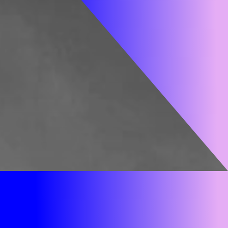
DE TRAVAIL
SANTÉ ET SÉCURITÉ
emploi
Prévention
llectives
Accident au travail
faires et
Harcèlement
alariales
Maternité sans danger
de divulgation
Information en SST
 de remises
IR TOUT