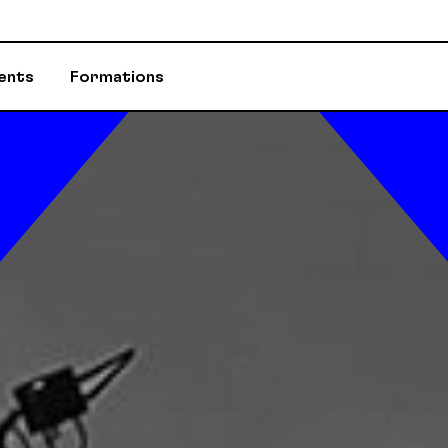
ents
Formations
ASSURANCES
CONSEILLÈR-E-
ÉVÈNEMENTS ET INITIATIVES
INFOS-DÉPART
PROGRAMME D'AIDE (PAE)
RABAIS AUX M
RETRAITE / REER / RPA-CD
STATUTS ET R