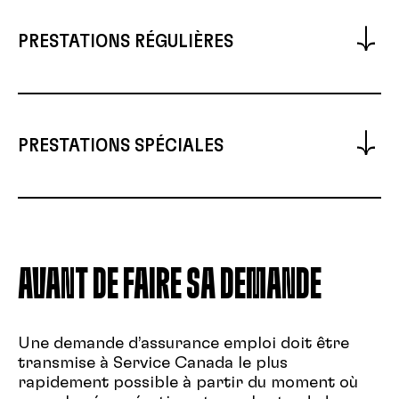
ou la date du début de la demande précédente,
le plus court des deux. Il est possible de la
PRESTATIONS RÉGULIÈRES
prolonger pour des motifs exceptionnels.
Les prestations de l’assurance emploi
applicables lorsqu’on se retrouve en situation
de chômage. Ce sont les types de prestations
PRESTATIONS SPÉCIALES
applicables entre les contrats;
Prestations de maladie ou de compassion. Peut
entrer en complémentarité avec les
prestations des assurances collectives, le cas
échéant.
AVANT DE FAIRE SA DEMANDE
Une demande d’assurance emploi doit être
transmise à Service Canada le plus
rapidement possible à partir du moment où