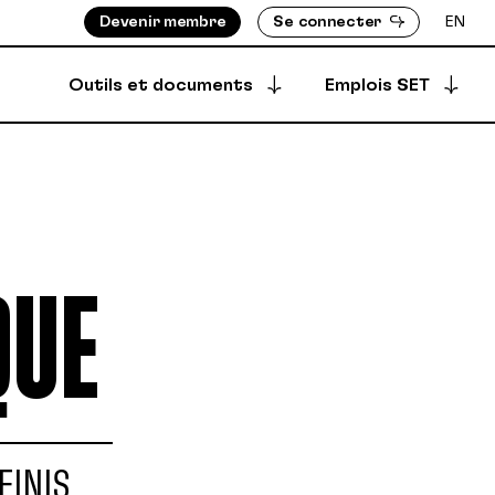
Devenir membre
Se connecter
EN
Outils et documents
Emplois SET
Postuler à une offre
S ASSIGNÉ-E-S
BOTTIN DES MEMBRES
Offres archivées
EMENTS
RÉPERTOIRE DES PRODUCTIONS
QUE
EMBRES
ÈGLEMENTS
Offres créées
DÉPÔT SÉCURISÉ
SYNCPUB
Créer une offre
FINIS