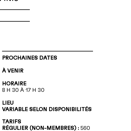
DE TRAVAIL
SANTÉ ET SÉCURITÉ
emploi
Prévention
llectives
Accident au travail
faires et
Harcèlement
alariales
Maternité sans danger
de divulgation
Information en SST
 de remises
PROCHAINES DATES
IR TOUT
À VENIR
HORAIRE
8 H 30 À 17 H
30
LIEU
VARIABLE SELON DISPONIBILITÉS
TARIFS
RÉGULIER (NON-MEMBRES) :
560