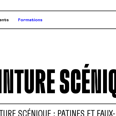
ents
Formations
ASSURANCES
CONSEILLÈR-E-
ÉVÈNEMENTS ET INITIATIVES
INFOS-DÉPART
INTURE SCÉNI
PROGRAMME D'AIDE (PAE)
RABAIS AUX M
RETRAITE / REER / RPA-CD
STATUTS ET R
TURE SCÉNIQUE : PATINES ET FAUX-