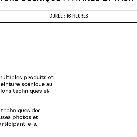
ADHÉSION
RELATIONS 
Être membre
Assurance 
DURÉE : 16 HEURES
Permissionnaires
Ententes co
Contributions et déductions
Grilles tari
salariales
moyennes s
Formulaire 
anonyme
Formulaire
VO
multiples produits et
einture scénique au
tions techniques et
s techniques des
euses photos et
articipant-e-s.