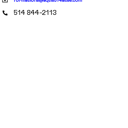
formations@aqtis514iatse.com
514 844-2113