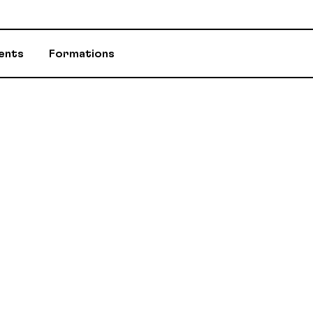
ents
Formations
ASSURANCES
CONSEILLÈR-E-
ÉVÈNEMENTS ET INITIATIVES
INFOS-DÉPART
PROGRAMME D'AIDE (PAE)
RABAIS AUX M
RETRAITE / REER / RPA-CD
STATUTS ET R