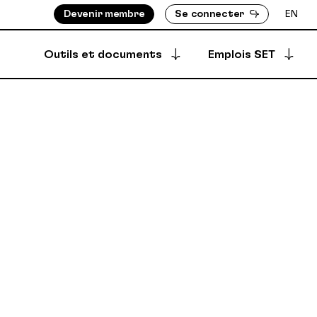
Devenir membre
Se connecter
EN
Outils et documents
Emplois SET
Postuler à une offre
S ASSIGNÉ-E-S
BOTTIN DES MEMBRES
Offres archivées
EMENTS
RÉPERTOIRE DES PRODUCTIONS
EMBRES
ÈGLEMENTS
Offres créées
DÉPÔT SÉCURISÉ
SYNCPUB
Créer une offre