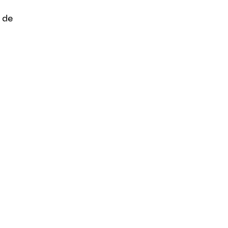
 de
ent, donnez
er les