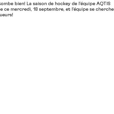
tombe bien! La saison de hockey de l’équipe AQTIS
ce mercredi, 18 septembre, et l’équipe se cherche
ueurs!
s les mercredis, à 22h30
d’Outremont
(999, avenue McEachran, Outremont)
 pour toute la saison ou seulement occasionnellem
à
Bernard Duchatel
: 514 523-0059
e chausser les patins? Vous pouvez tout de même all
!