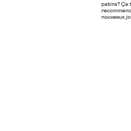
patins? Ça 
recommence 
nouveaux jo
Quand?
Tou
Où?
Aréna 
Disponibles
votre nom 
Pas envie d
encourager