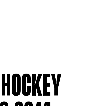
ADHÉSION
RELATIONS 
Être membre
Assurance 
Permissionnaires
Ententes co
Contributions et déductions
Grilles tari
salariales
moyennes s
Formulaire 
anonyme
Formulaire
VO
E HOCKEY