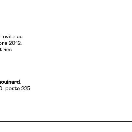
invite au
bre 2012.
tries
houinard
,
0, poste 225