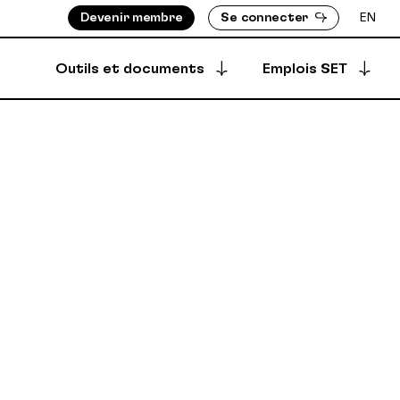
Devenir membre
Se connecter
EN
Outils et documents
Emplois SET
Postuler à une offre
S ASSIGNÉ-E-S
BOTTIN DES MEMBRES
Offres archivées
EMENTS
RÉPERTOIRE DES PRODUCTIONS
EMBRES
ÈGLEMENTS
Offres créées
DÉPÔT SÉCURISÉ
SYNCPUB
Créer une offre