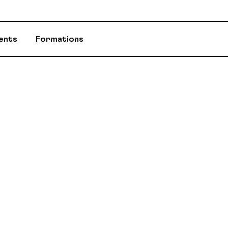
ents
Formations
ASSURANCES
CONSEILLÈR-E-
ÉVÈNEMENTS ET INITIATIVES
INFOS-DÉPART
PROGRAMME D'AIDE (PAE)
RABAIS AUX M
RETRAITE / REER / RPA-CD
STATUTS ET R