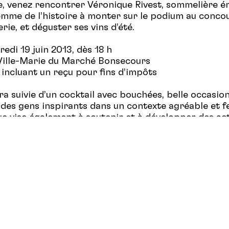
, venez rencontrer Véronique Rivest, sommelière é
mme de l’histoire à monter sur le podium au conco
ie, et déguster ses vins d’été.
edi 19 juin 2013, dès 18 h
e Ville-Marie du Marché Bonsecours
, incluant un reçu pour fins d’impôts
era suivie d’un cocktail avec bouchées, belle occasio
des gens inspirants dans un contexte agréable et fe
ue vise également à soutenir et à développer des act
 FCTNM qui, depuis maintenant 22 ans, supporte et
ontribution des femmes dans le milieu audiovisuel a
 leur profession.
de se retrouver et trinquer ensemble pour célébrer l
llets