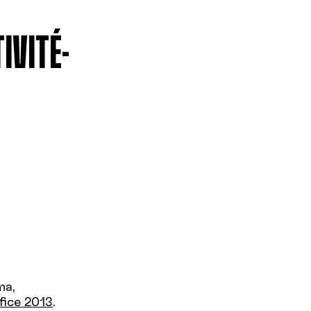
IVITÉ-
ma,
fice 2013
.