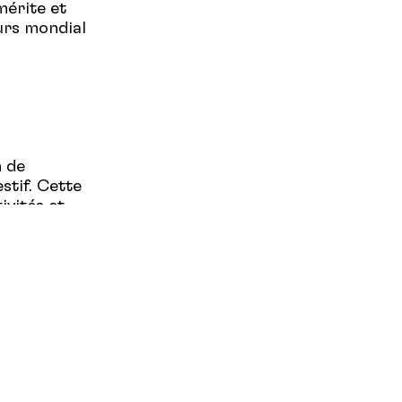
mérite et
urs mondial
n de
stif. Cette
ivités et
 met en
u Québec,
'arrivée de