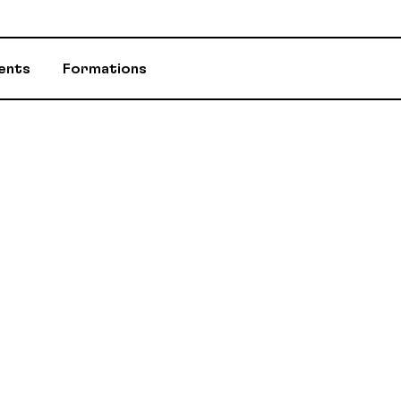
ents
Formations
ASSURANCES
CONSEILLÈR-E-
ÉVÈNEMENTS ET INITIATIVES
INFOS-DÉPART
PROGRAMME D'AIDE (PAE)
RABAIS AUX M
RETRAITE / REER / RPA-CD
STATUTS ET R