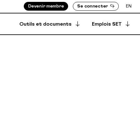
Devenir membre
Se connecter
EN
Outils et documents
Emplois SET
Postuler à une offre
S ASSIGNÉ-E-S
BOTTIN DES MEMBRES
Offres archivées
EMENTS
RÉPERTOIRE DES PRODUCTIONS
EMBRES
ÈGLEMENTS
Offres créées
DÉPÔT SÉCURISÉ
SYNCPUB
Créer une offre