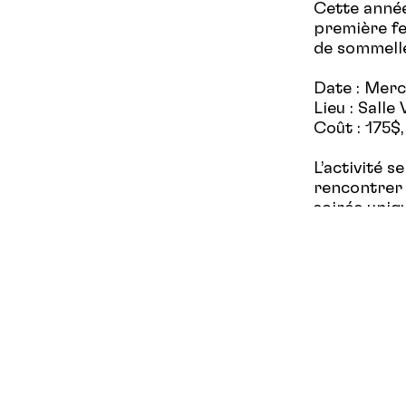
Cette année
première fe
de sommeller
Date : Mercr
Lieu : Sall
Coût : 175$
L’activité s
rencontrer 
soirée uniq
services de
valeur la c
peu importe
Au plaisir 
l'été!
Achat de bi