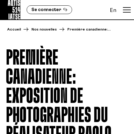
Se connecter
En
Accueil
Nos nouvelles
Première canadienne:…
PREMIÈRE
CANADIENNE:
EXPOSITION DE
PHOTOGRAPHIES DU