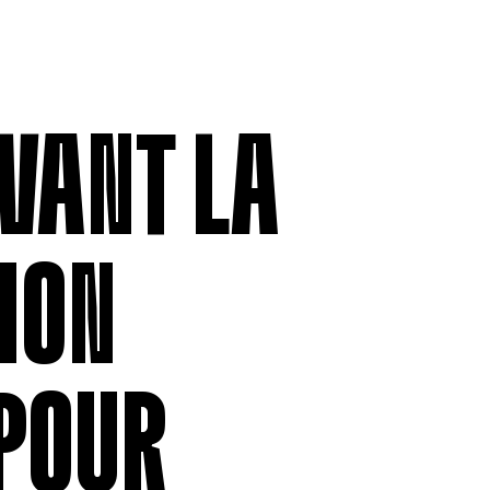
ADHÉSION
RELATIONS 
Être membre
Assurance 
Permissionnaires
Ententes co
Contributions et déductions
Grilles tari
salariales
moyennes s
EVANT LA
Formulaire 
anonyme
Formulaire
VO
ION
POUR