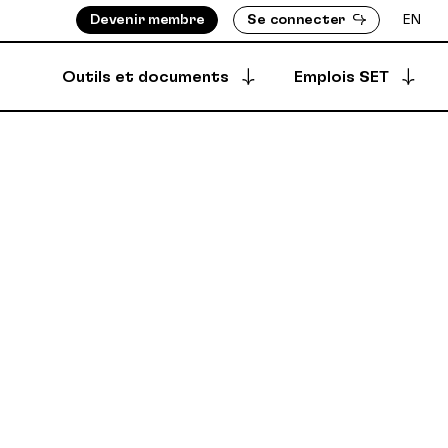
Devenir membre
Se connecter
EN
Outils et documents
Emplois SET
Postuler à une offre
S ASSIGNÉ-E-S
BOTTIN DES MEMBRES
Offres archivées
EMENTS
RÉPERTOIRE DES PRODUCTIONS
EMBRES
ÈGLEMENTS
Offres créées
DÉPÔT SÉCURISÉ
SYNCPUB
Créer une offre