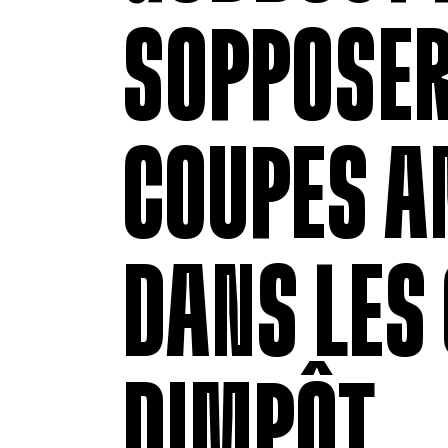
SOPPOSE
COUPES A
DANS LES
DIMPÔT