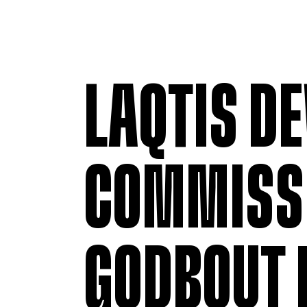
LAQTIS D
COMMISS
GODBOUT 