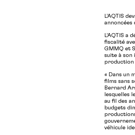
L’AQTIS de
annoncées d
L’AQTIS a d
fiscalité a
GMMQ et SP
suite à son
production 
« Dans un m
films sans 
Bernard Ar
lesquelles l
au fil des 
budgets dim
productions
gouvernemen
véhicule ide