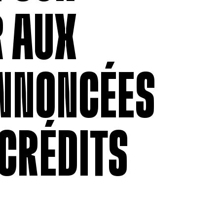
R AUX
NNONCÉES
 CRÉDITS