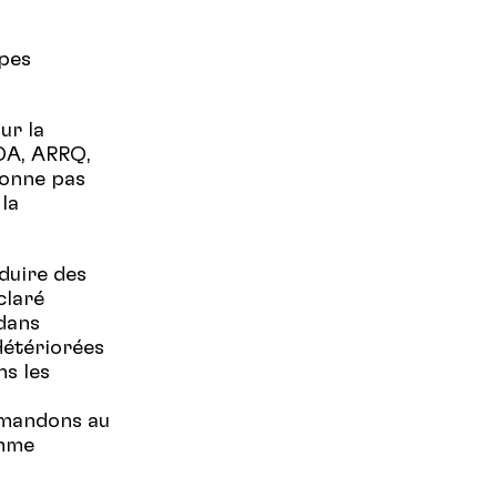
upes
ur la
UDA, ARRQ,
onne pas
la
oduire des
claré
dans
 détériorées
ns les
emandons au
omme