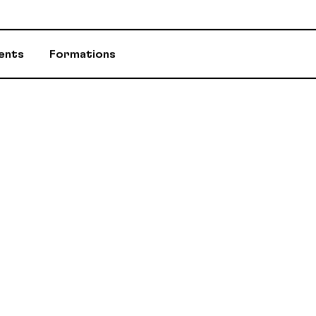
ents
Formations
ASSURANCES
CONSEILLÈR-E-
ÉVÈNEMENTS ET INITIATIVES
INFOS-DÉPART
PROGRAMME D'AIDE (PAE)
RABAIS AUX M
RETRAITE / REER / RPA-CD
STATUTS ET R