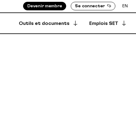
Devenir membre
Se connecter
EN
Outils et documents
Emplois SET
Postuler à une offre
S ASSIGNÉ-E-S
BOTTIN DES MEMBRES
Offres archivées
EMENTS
RÉPERTOIRE DES PRODUCTIONS
EMBRES
ÈGLEMENTS
Offres créées
DÉPÔT SÉCURISÉ
SYNCPUB
Créer une offre