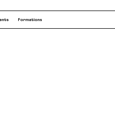
ents
Formations
ASSURANCES
CONSEILLÈR-E-
ÉVÈNEMENTS ET INITIATIVES
INFOS-DÉPART
PROGRAMME D'AIDE (PAE)
RABAIS AUX M
RETRAITE / REER / RPA-CD
STATUTS ET R