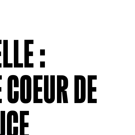
ADHÉSION
RELATIONS 
Être membre
Assurance 
Permissionnaires
Ententes co
Contributions et déductions
Grilles tari
salariales
moyennes s
LLE :
Formulaire 
anonyme
Formulaire
VO
 COEUR DE
UCE