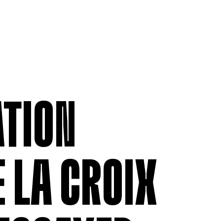
ADHÉSION
RELATIONS 
Être membre
Assurance 
Permissionnaires
Ententes co
Contributions et déductions
Grilles tari
salariales
moyennes s
Formulaire 
anonyme
Formulaire
ATION
VO
 LA CROIX