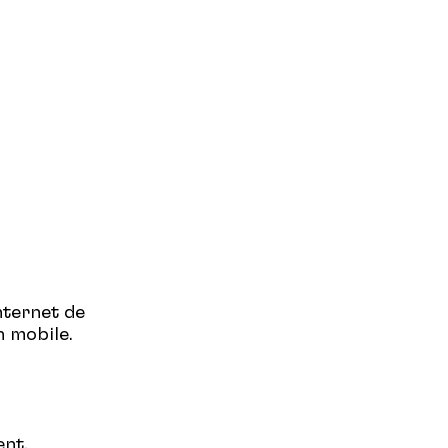
nternet de
n mobile.
ent,