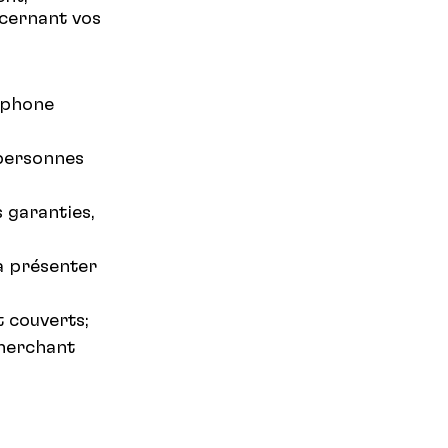
ncernant vos
éphone
 personnes
 garanties,
la présenter
 couverts;
cherchant
ations.