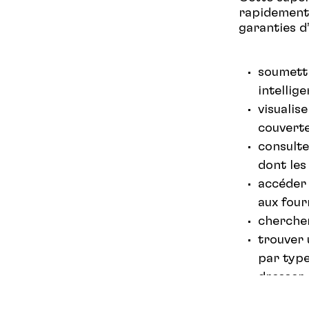
rapidement 
garanties d
soumett
intellige
visualis
couverte
consulte
dont le
accéder 
aux four
chercher
trouver 
par type
dresser 
Visitez cet