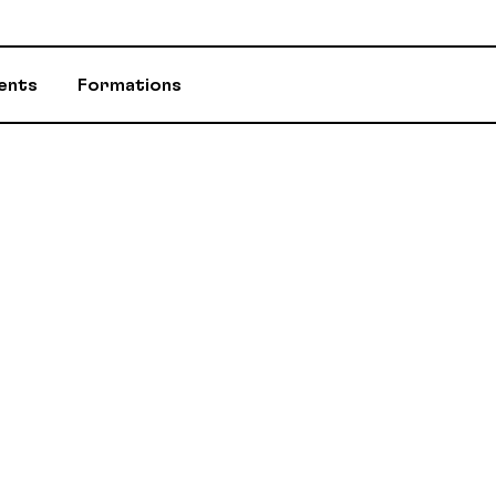
ents
Formations
ASSURANCES
CONSEILLÈR-E-
ÉVÈNEMENTS ET INITIATIVES
INFOS-DÉPART
PROGRAMME D'AIDE (PAE)
RABAIS AUX M
RETRAITE / REER / RPA-CD
STATUTS ET R