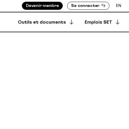
Devenir membre
Se connecter
EN
Outils et documents
Emplois SET
Postuler à une offre
S ASSIGNÉ-E-S
BOTTIN DES MEMBRES
Offres archivées
EMENTS
RÉPERTOIRE DES PRODUCTIONS
EMBRES
ÈGLEMENTS
Offres créées
DÉPÔT SÉCURISÉ
SYNCPUB
Créer une offre