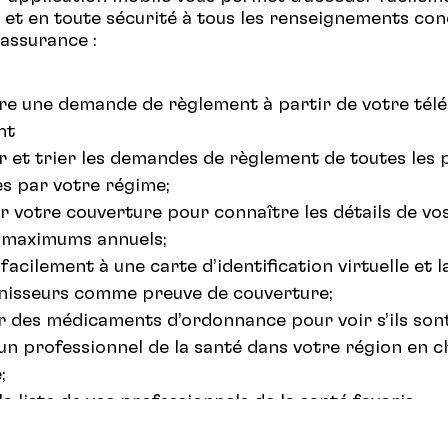
et en toute sécurité à tous les renseignements co
’assurance :
re une demande de règlement à partir de votre tél
nt
er et trier les demandes de règlement de toutes les
s par votre régime;
r votre couverture pour connaître les détails de vos
s maximums annuels;
facilement à une carte d’identification virtuelle et 
nisseurs comme preuve de couverture;
 des médicaments d’ordonnance pour voir s’ils sont
un professionnel de la santé dans votre région en 
;
la liste de vos professionnels de la santé favoris.
te page
pour la télécharger et obtenir plus d’inform