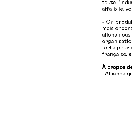
toute l’indu
affaiblie, 
« On produi
mais encore
allons nous
organisatio
forte pour 
française. »
À propos de
L'Alliance 
l’associati
plus de 134 
ou la réalis
soutient leu
filet social
travail qui 
Site web:
w