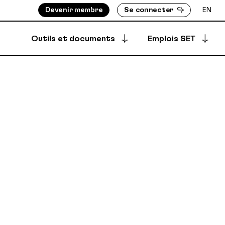
Devenir membre
Se connecter
EN
Outils et documents
Emplois SET
Postuler à une offre
S ASSIGNÉ-E-S
BOTTIN DES MEMBRES
Offres archivées
EMENTS
RÉPERTOIRE DES PRODUCTIONS
EMBRES
ÈGLEMENTS
Offres créées
DÉPÔT SÉCURISÉ
SYNCPUB
Créer une offre