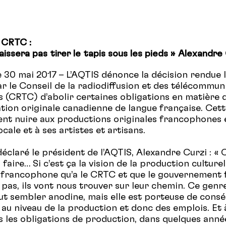
 CRTC :
aissera pas tirer le tapis sous les pieds » Alexandre
e 30 mai 2017 – L’AQTIS dénonce la décision rendue 
ar le Conseil de la radiodiffusion et des télécommun
 (CRTC) d’abolir certaines obligations en matière 
on originale canadienne de langue française. Cett
nt nuire aux productions originales francophones 
locale et à ses artistes et artisans.
éclaré le président de l’AQTIS, Alexandre Curzi : « 
 faire… Si c’est ça la vision de la production culturel
francophone qu’a le CRTC et que le gouvernement 
t pas, ils vont nous trouver sur leur chemin. Ce genr
ut sembler anodine, mais elle est porteuse de cons
au niveau de la production et donc des emplois. Et 
 les obligations de production, dans quelques année