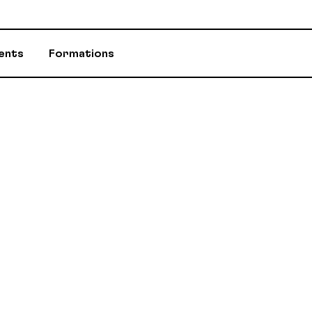
ents
Formations
ASSURANCES
CONSEILLÈR-E-
ÉVÈNEMENTS ET INITIATIVES
INFOS-DÉPART
PROGRAMME D'AIDE (PAE)
RABAIS AUX M
RETRAITE / REER / RPA-CD
STATUTS ET R