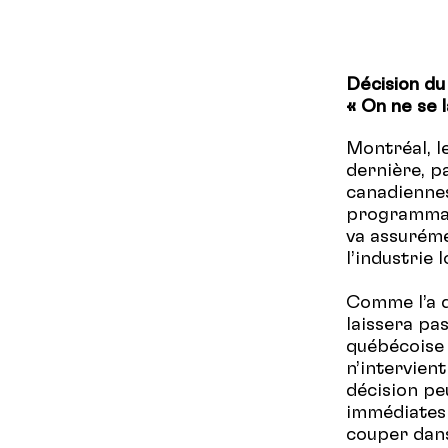
Décision du
« On ne se l
Montréal, l
dernière, p
canadiennes
programmati
va assuréme
l’industrie 
Comme l’a d
laissera pas
québécoise 
n’intervien
décision pe
immédiates 
couper dans