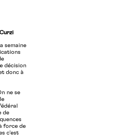
 Curzi
la semaine
ications
de
e décision
et donc à
On ne se
le
fédéral
e de
équences
à force de
s c’est