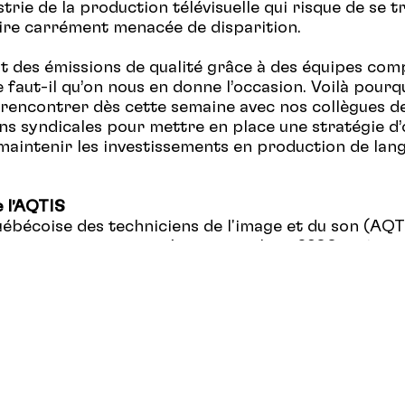
strie de la production télévisuelle qui risque de se t
voire carrément menacée de disparition.
t des émissions de qualité grâce à des équipes com
 faut-il qu’on nous en donne l’occasion. Voilà pourq
 rencontrer dès cette semaine avec nos collègues d
ns syndicales pour mettre en place une stratégie d
maintenir les investissements en production de lan
 l’AQTIS
québécoise des techniciens de l'image et du son (AQT
on reconnue pour représenter quelque 6200 artisans
métiers liés à la conception, la planification, la mis
ation d'une production audiovisuelle. Elle représente
rs intérêts auprès des différents interlocuteurs, leu
 et négocie des ententes collectives précisant les co
doivent s’appliquer à eux.
ww.aqtis.qc.ca