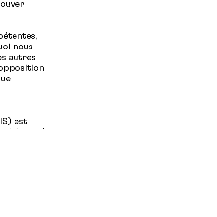
rouver
pétentes,
uoi nous
es autres
’opposition
gue
IS) est
 pigistes de
e en place
, défend et
r offre un
nditions de