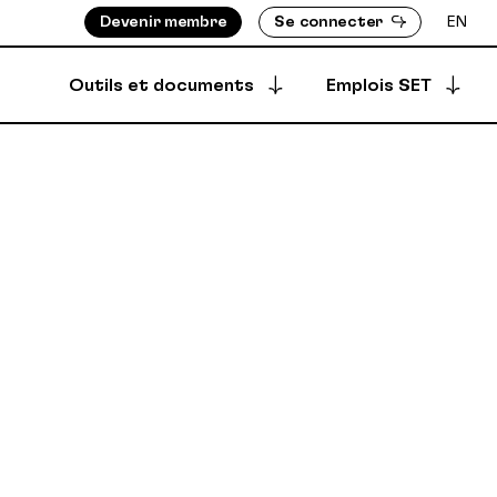
Devenir membre
Se connecter
EN
Outils et documents
Emplois SET
Postuler à une offre
S ASSIGNÉ-E-S
BOTTIN DES MEMBRES
Offres archivées
EMENTS
RÉPERTOIRE DES PRODUCTIONS
EMBRES
ÈGLEMENTS
Offres créées
DÉPÔT SÉCURISÉ
SYNCPUB
Créer une offre