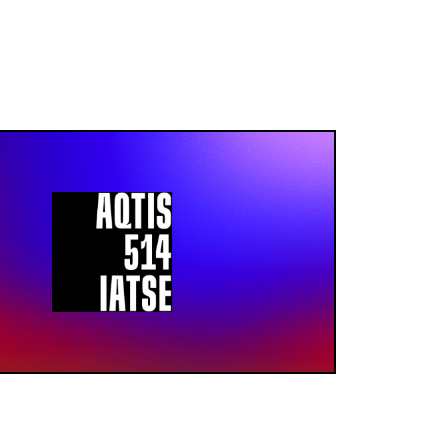
DE TRAVAIL
SANTÉ ET SÉCURITÉ
emploi
Prévention
llectives
Accident au travail
faires et
Harcèlement
alariales
Maternité sans danger
de divulgation
Information en SST
 de remises
IR TOUT