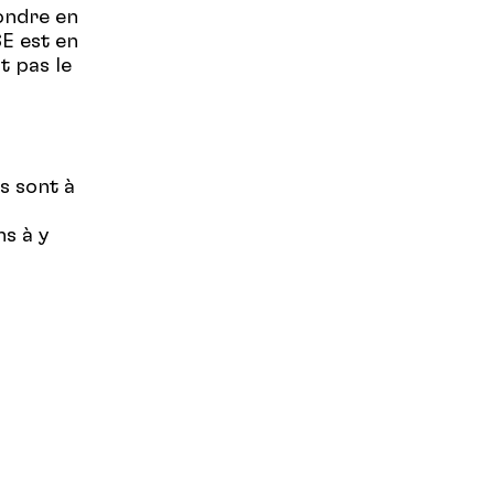
ondre en
E est en
t pas le
s sont à
s à y