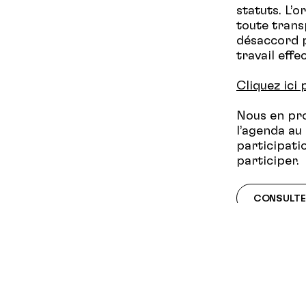
statuts. L’
toute trans
désaccord p
travail effe
Cliquez ici
Nous en pro
l’agenda au
participati
participer.
CONSULTER