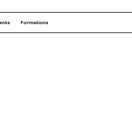
ents
Formations
ASSURANCES
CONSEILLÈR-E-
ÉVÈNEMENTS ET INITIATIVES
INFOS-DÉPART
PROGRAMME D'AIDE (PAE)
RABAIS AUX M
RETRAITE / REER / RPA-CD
STATUTS ET R