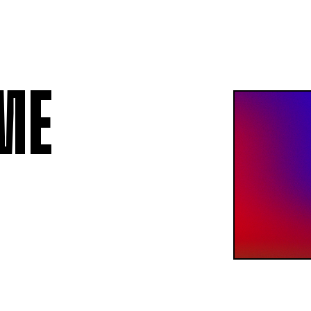
ADHÉSION
RELATIONS 
Être membre
Assurance 
Permissionnaires
Ententes co
Contributions et déductions
Grilles tari
salariales
moyennes s
 ME
Formulaire 
anonyme
Formulaire
VO