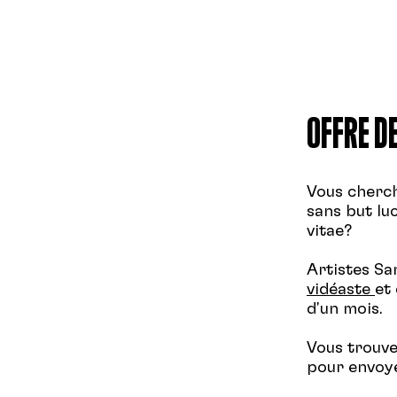
OFFRE D
Vous cherc
sans but lu
vitae?
Artistes Sa
vidéaste
et
d'un mois.
Vous trouve
pour envoye