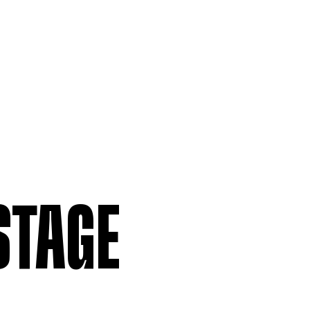
MEMBERSHIP
LABOUR RE
Being a Member
Employment
Permittees
Collective
Payroll contributions &
Salary Scal
Deductions
Wages
Anonymous
Remittance
V
STAGE