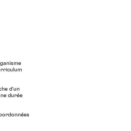
rganisme
urriculum
che d'un
une durée
 coordonnées