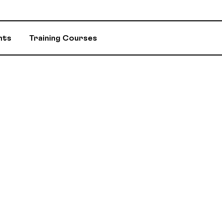
nts
Training Courses
INSURANCE
ASSIGNED ADV
EVENTS AND INITIATIVES
DEPARTMENTS 
ASSISTANCE PROGRAM (EAP)
MEMBER DISC
RETIREMENT / RPA-CD
CONSTITUTION