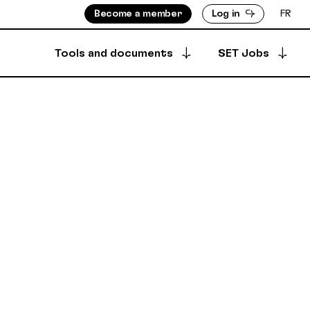
Become a member
Log in
FR
Tools and documents
SET Jobs
Apply for a job
ISORS
MEMBERS DIRECTORY
Archived offers
INFO
PRODUCTION DIRECTORY
OUNTS
 & BYLAWS
Your job postings
SECURE DEPOSIT
SYNCPUB
Post a job