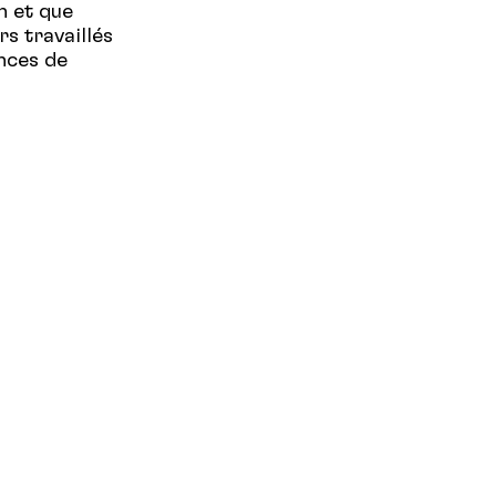
n et que
s travaillés
ences de