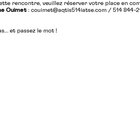
cette rencontre, veuillez réserver votre place en c
ine Ouimet
: couimet@aqtis514iatse.com / 514 844-2
as… et passez le mot !