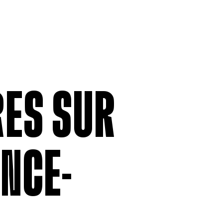
MEMBERSHIP
LABOUR RE
Being a Member
Employment
Permittees
Collective
Payroll contributions &
Salary Scal
Deductions
Wages
Anonymous
Remittance
ES SUR
V
NCE-