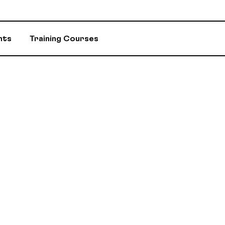
nts
Training Courses
INSURANCE
ASSIGNED ADV
EVENTS AND INITIATIVES
DEPARTMENTS 
ASSISTANCE PROGRAM (EAP)
MEMBER DISC
RETIREMENT / RPA-CD
CONSTITUTION