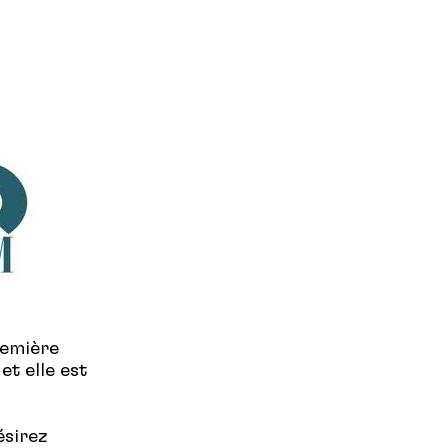
remière
 et elle est
ésirez