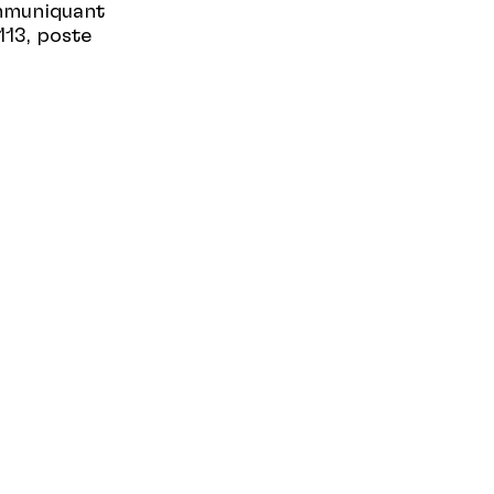
ommuniquant
113, poste