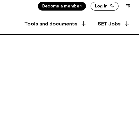
Become a member
Log in
FR
Tools and documents
SET Jobs
Apply for a job
ISORS
MEMBERS DIRECTORY
Archived offers
INFO
PRODUCTION DIRECTORY
OUNTS
 & BYLAWS
Your job postings
SECURE DEPOSIT
SYNCPUB
Post a job