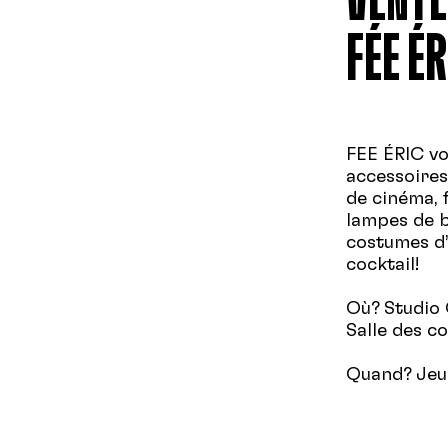
FÉE ÉR
FEE ÉRIC vou
accessoires
de cinéma, f
lampes de 
costumes d’
cocktail!
Où? Studio 
Salle des c
Quand? Jeud
Allez-y en 