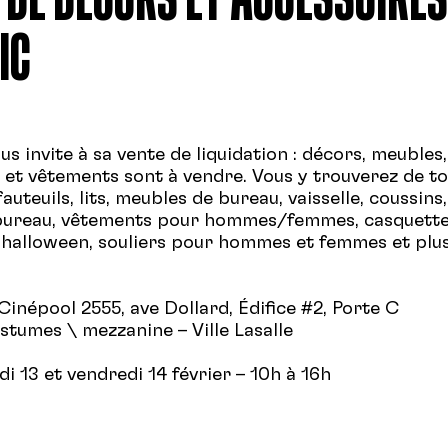
IC
s invite à sa vente de liquidation : décors, meubles,
 et vêtements sont à vendre. Vous y trouverez de to
auteuils, lits, meubles de bureau, vaisselle, coussins,
bureau, vêtements pour hommes/femmes, casquette
halloween, souliers pour hommes et femmes et plu
Cinépool 2555, ave Dollard, Édifice #2, Porte C
ostumes \ mezzanine – Ville Lasalle
i 13 et vendredi 14 février – 10h à 16h
grand nombre! Tout doit être vendu!!!