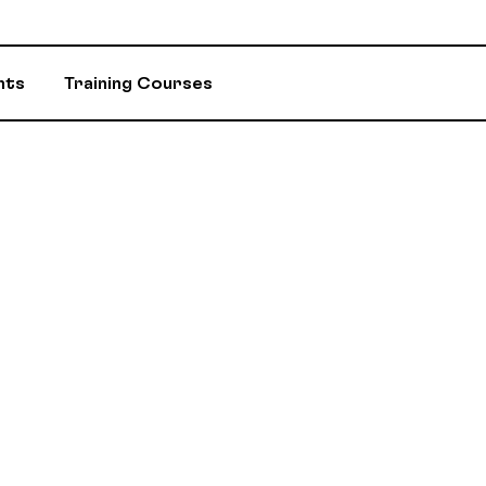
nts
Training Courses
INSURANCE
ASSIGNED ADV
EVENTS AND INITIATIVES
DEPARTMENTS 
ASSISTANCE PROGRAM (EAP)
MEMBER DISC
RETIREMENT / RPA-CD
CONSTITUTION