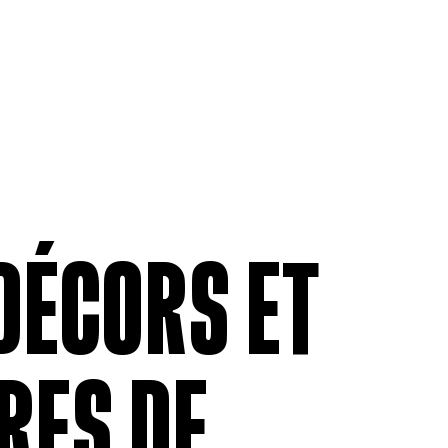
MEMBERSHIP
LABOUR RE
Being a Member
Employment
Permittees
Collective
Payroll contributions &
Salary Scal
Deductions
Wages
Anonymous
Remittance
V
DÉCORS ET
RES DE