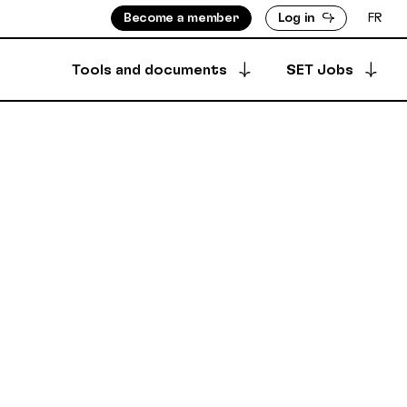
Become a member
Log in
FR
Tools and documents
SET Jobs
Apply for a job
ISORS
MEMBERS DIRECTORY
Archived offers
INFO
PRODUCTION DIRECTORY
OUNTS
 & BYLAWS
Your job postings
SECURE DEPOSIT
SYNCPUB
Post a job