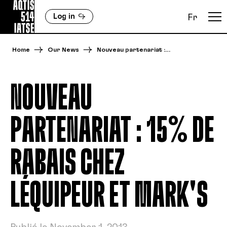
Log in
Fr
Home
Our News
Nouveau partenariat :…
NOUVEAU
PARTENARIAT : 15% DE
RABAIS CHEZ
LÉQUIPEUR ET MARK'S