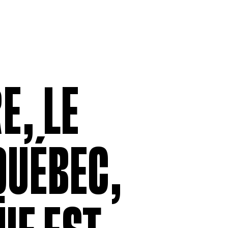
MEMBERSHIP
LABOUR RE
Being a Member
Employment
Permittees
Collective
Payroll contributions &
Salary Scal
Deductions
Wages
Anonymous
Remittance
E, LE
V
QUÉBEC,