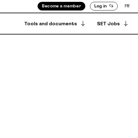
Become a member
Log in
FR
Tools and documents
SET Jobs
Apply for a job
ISORS
MEMBERS DIRECTORY
Archived offers
INFO
PRODUCTION DIRECTORY
OUNTS
 & BYLAWS
Your job postings
SECURE DEPOSIT
SYNCPUB
Post a job