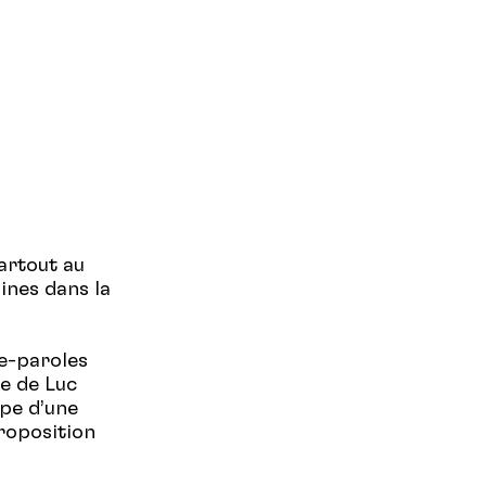
artout au
ines dans la
te-paroles
ue de Luc
ipe d’une
roposition