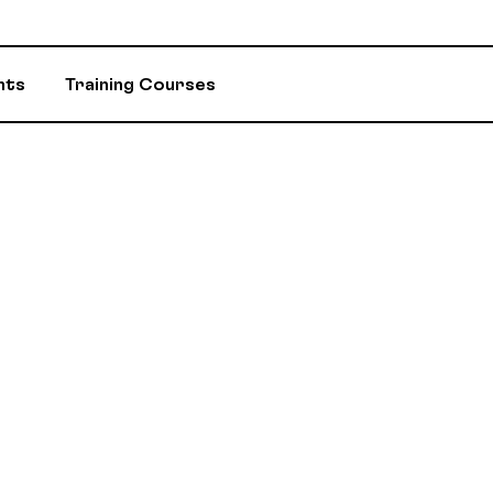
nts
Training Courses
INSURANCE
ASSIGNED ADV
EVENTS AND INITIATIVES
DEPARTMENTS 
ASSISTANCE PROGRAM (EAP)
MEMBER DISC
RETIREMENT / RPA-CD
CONSTITUTION