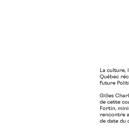
La culture,
Québec récl
future Poli
Gilles Char
de cette coa
Fortin, min
rencontre a
de date du 