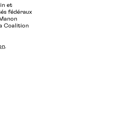
in et
tés fédéraux
 Manon
a Coalition
on
.