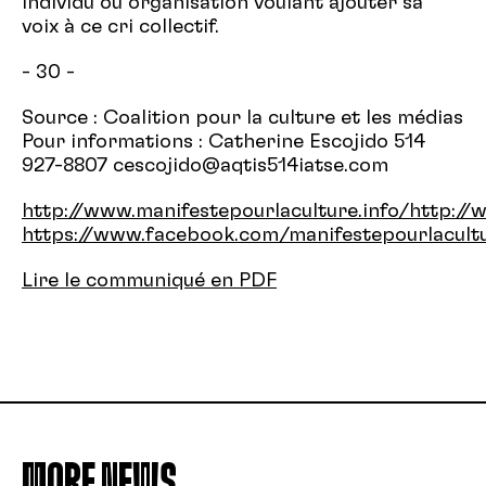
individu ou organisation voulant ajouter sa
voix à ce cri collectif.
- 30 -
Source : Coalition pour la culture et les médias
Pour informations : Catherine Escojido 514
927-8807 cescojido@aqtis514iatse.com
http://www.manifestepourlaculture.info/
http://
https://www.facebook.com/manifestepourlacult
Lire le communiqué en PDF
MORE NEWS