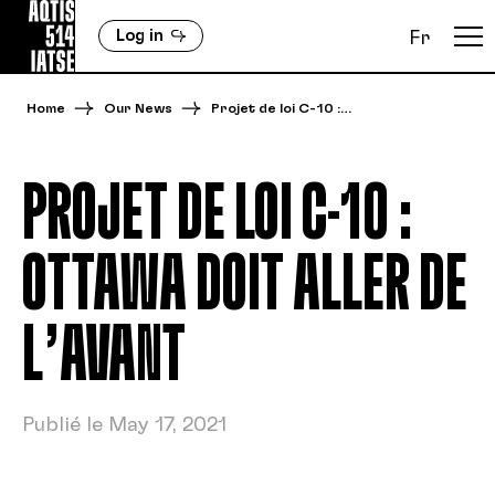
Log in
Fr
Home
Our News
Projet de loi C-10 :…
PROJET DE LOI C-10 :
OTTAWA DOIT ALLER DE
L’AVANT
Publié le May 17, 2021