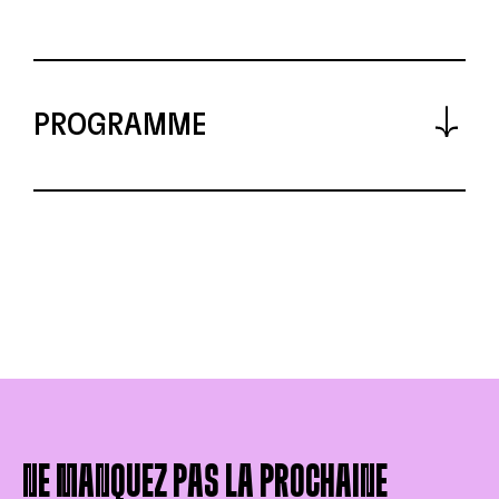
PROGRAMME
Partie 1 : Les implications syndicales
Réaliser l’importance de connaître
les ententes collectives et de les
respecter
Connaître les différentes
procédures en cas de recours ou de
litige
Comprendre l’utilité du SET
NE MANQUEZ PAS LA PROCHAINE