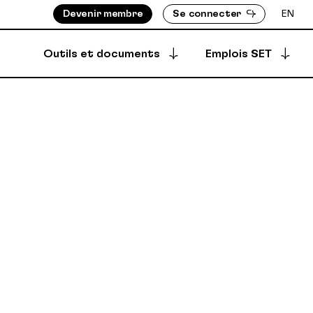
Devenir membre
Se connecter
EN
Outils et documents
Emplois SET
Postuler à une offre
S ASSIGNÉ-E-S
BOTTIN DES MEMBRES
Offres archivées
EMENTS
RÉPERTOIRE DES PRODUCTIONS
EMBRES
ÈGLEMENTS
Offres créées
DÉPÔT SÉCURISÉ
SYNCPUB
Créer une offre