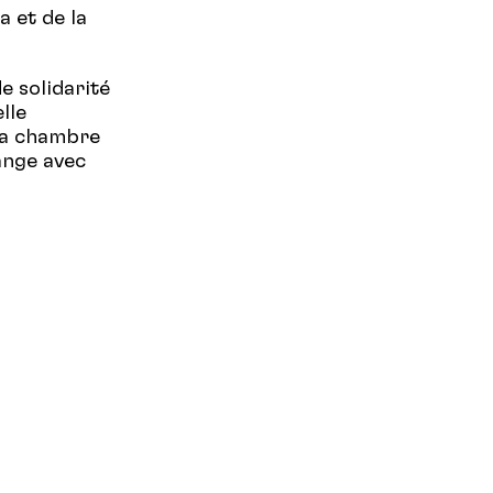
a et de la
e solidarité
lle
 la chambre
ange avec