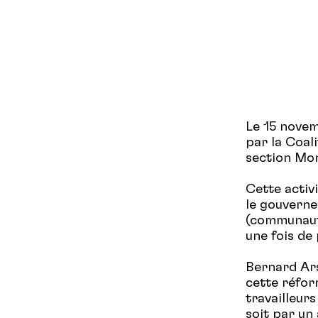
Le 15 novem
par la Coal
section Mon
Cette activ
le gouverne
(communauta
une fois de
Bernard Ars
cette réfor
travailleur
soit par un