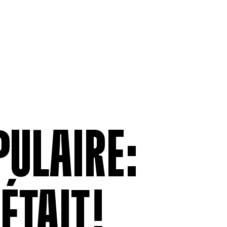
ADHÉSION
RELATIONS 
Être membre
Assurance 
Permissionnaires
Ententes co
Contributions et déductions
Grilles tari
salariales
moyennes s
Formulaire 
anonyme
Formulaire
VO
PULAIRE:
 ÉTAIT!