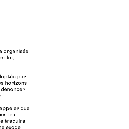
re organisée
mploi,
adoptée par
es horizons
r dénoncer
.
rappeler que
ous les
se traduira
ne exode