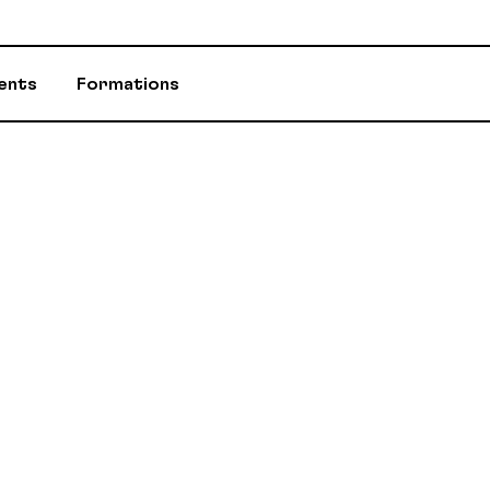
ents
Formations
ASSURANCES
CONSEILLÈR-E-
ÉVÈNEMENTS ET INITIATIVES
INFOS-DÉPART
PROGRAMME D'AIDE (PAE)
RABAIS AUX M
RETRAITE / REER / RPA-CD
STATUTS ET R