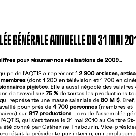
ÉE GÉNÉRALE ANNUELLE DU 31 MAI 20
iffres pour résumer nos réalisations de 2009...
équipe de l’AQTIS a représenté
2 900 artistes, artis
s membres
(dont 1 200 en télévision et 1 700 en cin
ionnaires pigistes
. Elle a aussi négocié des salaires
ons de travail sur
75 %
de toutes les productions to
qui représente une masse salariale de
80 M $
. Bref
ravaillé pour près de
4 700 personnes
(membres et
naires) sur
817 productions
. Lors de l’assemblée gé
l’AQTIS, qui s’est tenue le 31 mai 2010 au Centre St-
a été donné par Catherine Thabourin. Vice-préside
lle-ci était la présidente par intérim, en remplacem