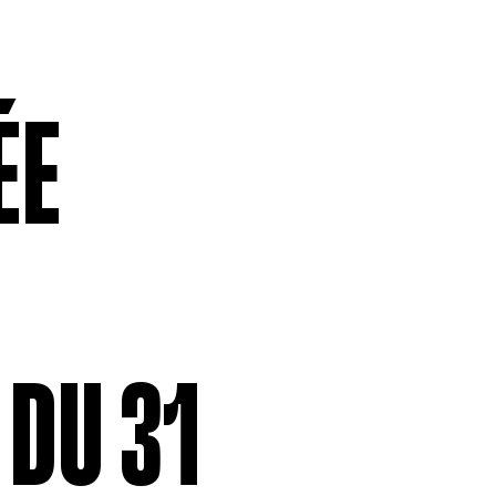
ÉE
 DU 31