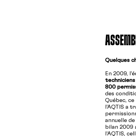
ASSEMBL
Quelques ch
En 2009, l’
technicien
800 permiss
des conditi
Québec, ce 
l’AQTIS a t
permission
annuelle de 
bilan 2009 
l’AQTIS, ce