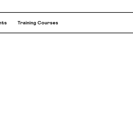
nts
Training Courses
INSURANCE
ASSIGNED ADV
EVENTS AND INITIATIVES
DEPARTMENTS 
ASSISTANCE PROGRAM (EAP)
MEMBER DISC
RETIREMENT / RPA-CD
CONSTITUTION