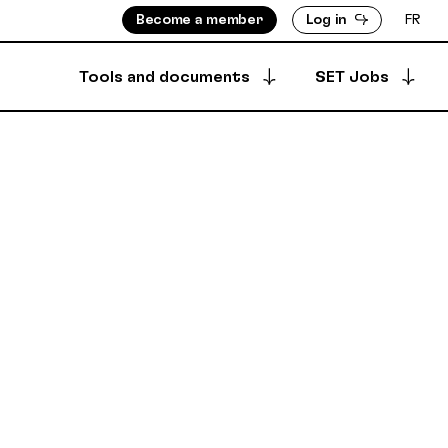
Become a member
Log in
FR
Tools and documents
SET Jobs
Apply for a job
ISORS
MEMBERS DIRECTORY
Archived offers
INFO
PRODUCTION DIRECTORY
OUNTS
 & BYLAWS
Your job postings
SECURE DEPOSIT
SYNCPUB
Post a job