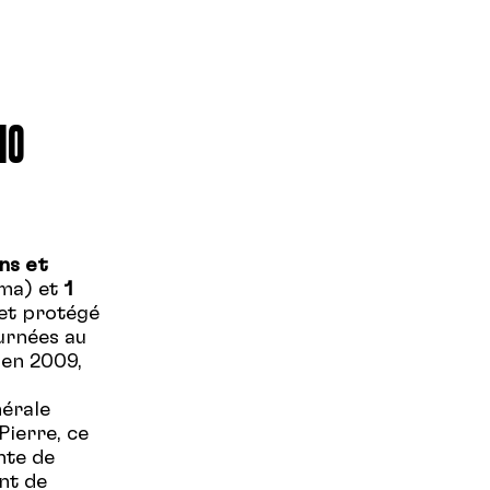
10
ans et
éma) et
1
 et protégé
urnées au
, en 2009,
nérale
Pierre, ce
nte de
ent de